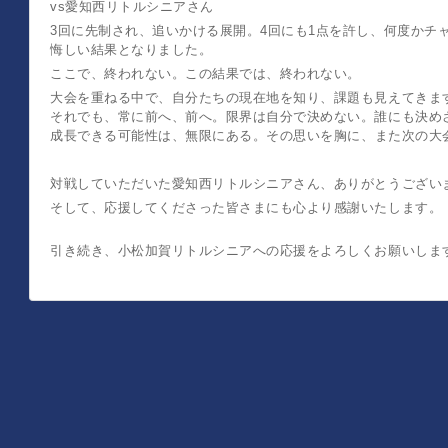
vs愛知西リトルシニアさん
3回に先制され、追いかける展開。4回にも1点を許し、何度かチ
悔しい結果となりました。
ここで、終われない。この結果では、終われない。
大会を重ねる中で、自分たちの現在地を知り、課題も見えてきま
それでも、常に前へ、前へ。限界は自分で決めない。誰にも決め
成長できる可能性は、無限にある。
その思いを胸に、
また次の大
対戦していただいた愛知西リトルシニアさん、ありがとうござい
そして、応援してくださった皆さまにも心より感謝いたします。
引き続き、小松加賀リトルシニアへの応援をよろしくお願いしま