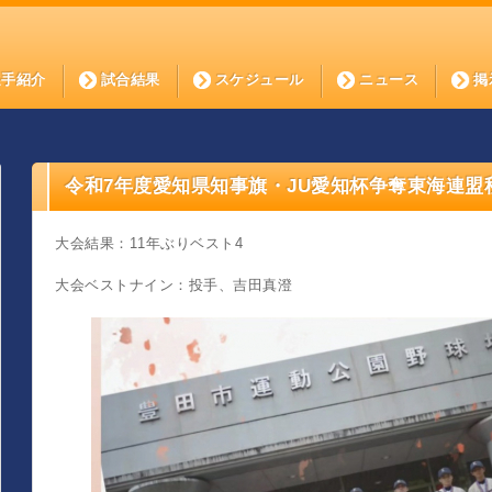
選手紹介
試合結果
スケジュール
ニュース
掲
令和7年度愛知県知事旗・JU愛知杯争奪東海連盟
大会結果：11年ぶりベスト4
大会ベストナイン：投手、吉田真澄