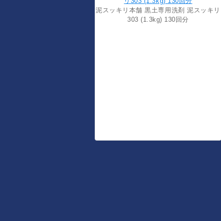
泥スッキリ本舗 黒土専用洗剤 泥スッキリ
303 (1.3kg) 130回分