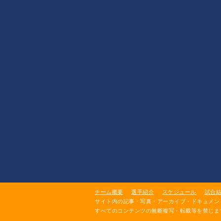
チーム概要
選手紹介
スケジュール
試合
サイト内の記事・写真・アーカイブ・ドキュメン
すべてのコンテンツの無断複写・転載等を禁じま