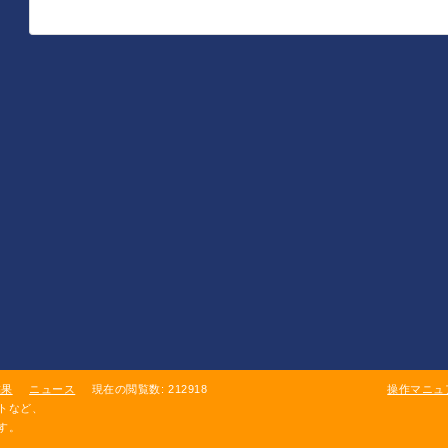
結果
ニュース
現在の閲覧数: 212918
操作マニュ
トなど、
す。