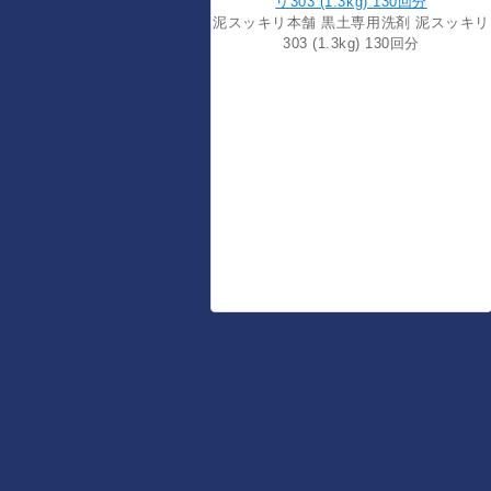
泥スッキリ本舗 黒土専用洗剤 泥スッキリ
303 (1.3kg) 130回分