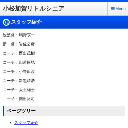
小松加賀リトルシニア
Menu
スタッフ紹介
総監督：嶋野宗一
監 督：岩佐公彦
コーチ：西出茂樹
コーチ：山道康弘
コーチ：小野田渡
コーチ：新黒靖浩
コーチ：大土雄士
コーチ：南出裕司
ページツリー
スタッフ紹介