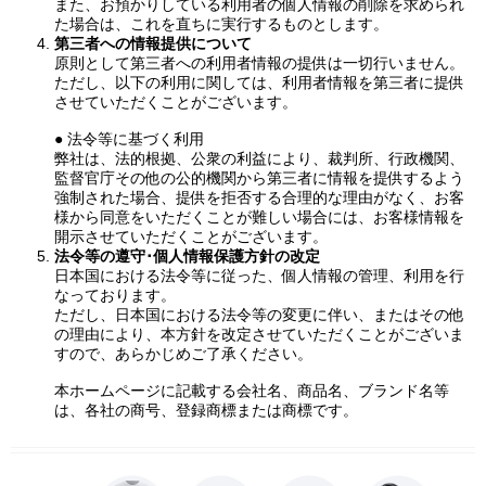
また、お預かりしている利用者の個人情報の削除を求められ
た場合は、これを直ちに実行するものとします。
第三者への情報提供について
原則として第三者への利用者情報の提供は一切行いません。
ただし、以下の利用に関しては、利用者情報を第三者に提供
させていただくことがございます。
● 法令等に基づく利用
弊社は、法的根拠、公衆の利益により、裁判所、行政機関、
監督官庁その他の公的機関から第三者に情報を提供するよう
強制された場合、提供を拒否する合理的な理由がなく、お客
様から同意をいただくことが難しい場合には、お客様情報を
開示させていただくことがございます。
法令等の遵守･個人情報保護方針の改定
日本国における法令等に従った、個人情報の管理、利用を行
なっております。
ただし、日本国における法令等の変更に伴い、またはその他
の理由により、本方針を改定させていただくことがございま
すので、あらかじめご了承ください。
本ホームページに記載する会社名、商品名、ブランド名等
は、各社の商号、登録商標または商標です。